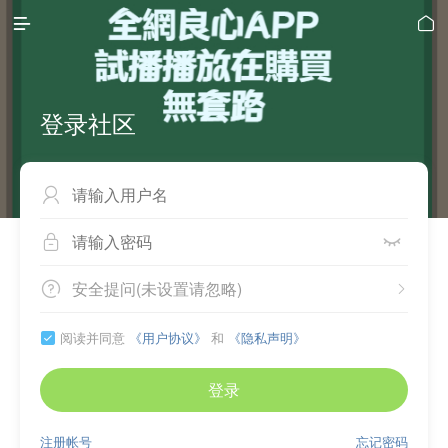


登录社区



安全提问(未设置请忽略)


阅读并同意
《用户协议》
和
《隐私声明》

登录
注册帐号
忘记密码