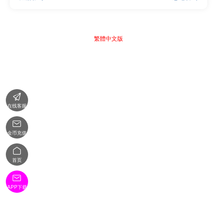
繁體中文版

在线客服

金币充值

首页

APP下载