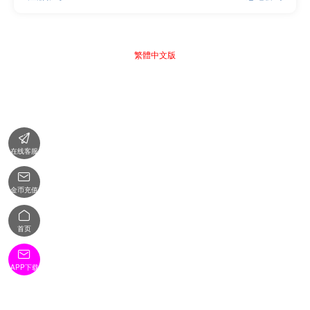
繁體中文版

在线客服

金币充值

首页

APP下载