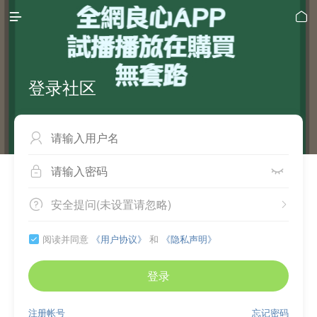


登录社区



安全提问(未设置请忽略)


阅读并同意
《用户协议》
和
《隐私声明》

登录
注册帐号
忘记密码