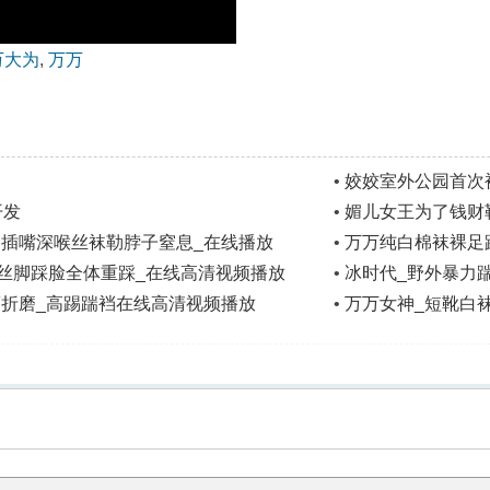
万大为
,
万万
•
姣姣室外公园首次
开发
•
媚儿女王为了钱财
脚插嘴深喉丝袜勒脖子窒息_在线播放
•
万万纯白棉袜裸足
>播放列表
白丝脚踩脸全体重踩_在线高清视频播放
•
冰时代_野外暴力
躏折磨_高踢踹裆在线高清视频播放
•
万万女神_短靴白