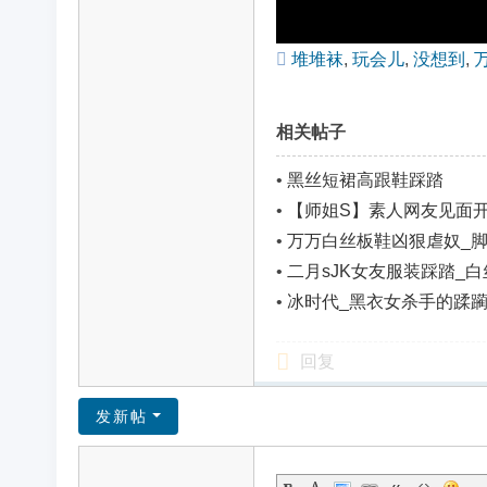
堆堆袜
,
玩会儿
,
没想到
,
相关帖子
•
黑丝短裙高跟鞋踩踏
•
【师姐S】素人网友见面
•
万万白丝板鞋凶狠虐奴_
•
二月sJK女友服装踩踏_
•
冰时代_黑衣女杀手的蹂
回复
发新帖