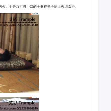
为恼火。于是万万将小奴的手捆在凳子腿上教训羞辱。