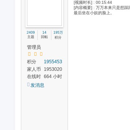
[视频时长] : 00:15:44
区
[内容概要] : 万万本来只
最后坐在小奴的脸上。
2409
14
195万
主题
回帖
积分
管理员
积分
1955453
家人币
1953020
在线时
664 小时
间
发消息