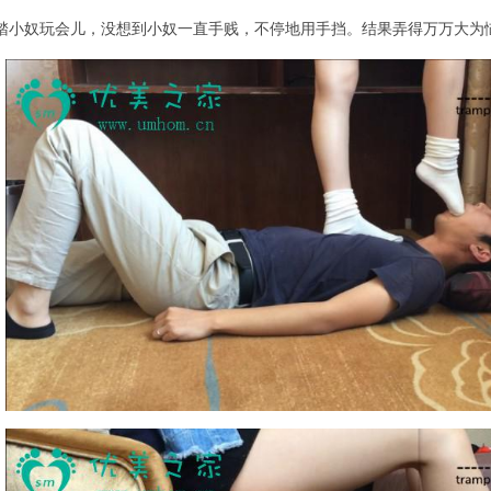
是想踩踏小奴玩会儿，没想到小奴一直手贱，不停地用手挡。结果弄得万万大