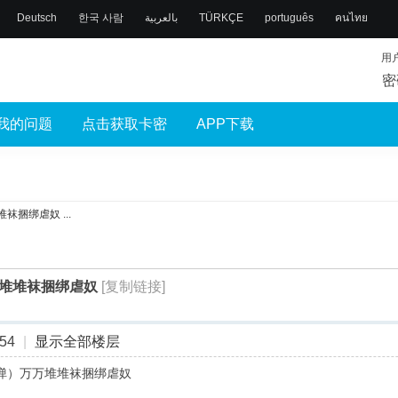
Deutsch
한국 사람
بالعربية
TÜRKÇE
português
คนไทย
用
密
我的问题
点击获取卡密
APP下载
捆绑虐奴 ...
堆堆袜捆绑虐奴
[复制链接]
54
|
显示全部楼层
第八弹）万万堆堆袜捆绑虐奴