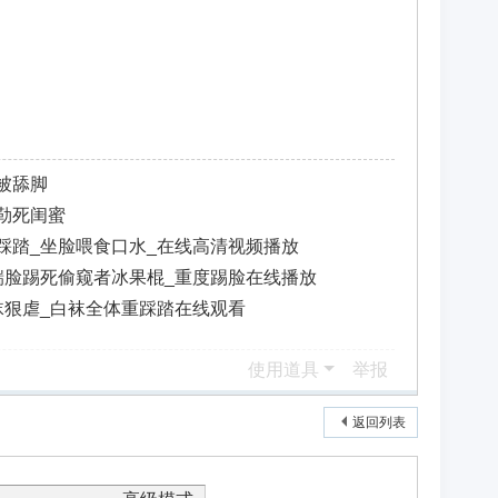
被舔脚
勒死闺蜜
踩踏_坐脸喂食口水_在线高清视频播放
踹脸踢死偷窥者冰果棍_重度踢脸在线播放
袜狠虐_白袜全体重踩踏在线观看
使用道具
举报
返回列表