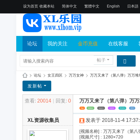
设为首页
收藏本站
简体中文
繁體中文
English
日本語
论坛
我的关注
金币充值
在线客服
帖子
»
论坛
›
女王四区
›
万万女神
›
万万又来了（第八弹）万万堆堆袜
X
发新帖
L
查看:
20014
|
回复:
0
万万又来了（第八弹）万万
乐
Tag
堆堆袜
玩会儿
没想到
万大为
万万
园
XL资源收集员
发表于 2018-11-4 17:37:
论
坛
[视频名称] : 万万又来了（
[视频尺寸] : 1280×720
社