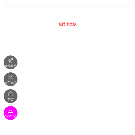
繁體中文版

在线客服

金币充值

首页

APP下载