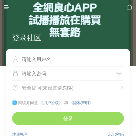


登录社区



安全提问(未设置请忽略)


阅读并同意
《用户协议》
和
《隐私声明》

登录
注册帐号
忘记密码