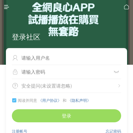


登录社区



安全提问(未设置请忽略)


阅读并同意
《用户协议》
和
《隐私声明》

登录
注册帐号
忘记密码