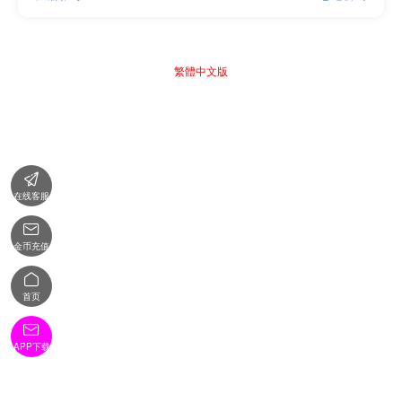
繁體中文版

在线客服

金币充值

首页

APP下载