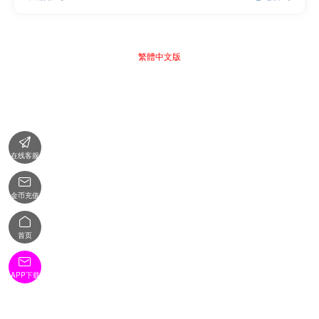
繁體中文版

在线客服

金币充值

首页

APP下载