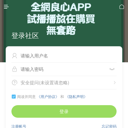


登录社区



安全提问(未设置请忽略)


阅读并同意
《用户协议》
和
《隐私声明》

登录
注册帐号
忘记密码