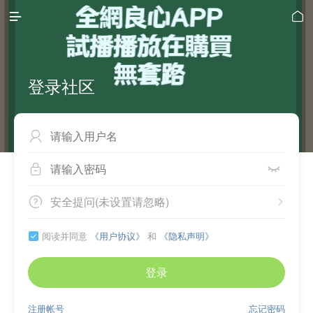


登录社区



安全提问(未设置请忽略)


阅读并同意
《用户协议》
和
《隐私声明》

登录
注册帐号
忘记密码