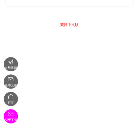
繁體中文版

在线客服

金币充值

首页

APP下载