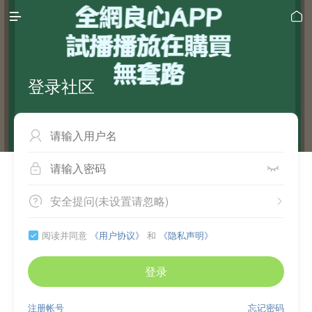


登录社区



安全提问(未设置请忽略)


阅读并同意
《用户协议》
和
《隐私声明》

登录
注册帐号
忘记密码