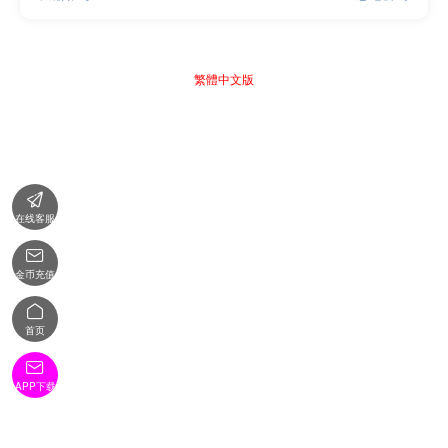
繁體中文版

在线客服

金币充值

首页

APP下载