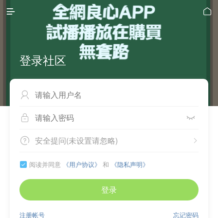


登录社区



安全提问(未设置请忽略)


阅读并同意
《用户协议》
和
《隐私声明》

登录
注册帐号
忘记密码