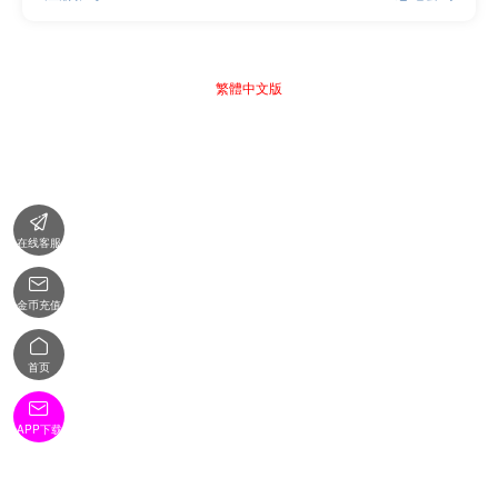
繁體中文版

在线客服

金币充值

首页

APP下载