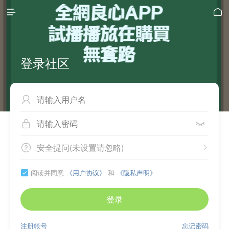


登录社区



安全提问(未设置请忽略)


阅读并同意
《用户协议》
和
《隐私声明》

登录
注册帐号
忘记密码