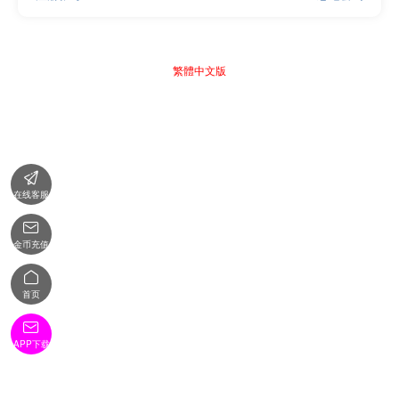
繁體中文版

在线客服

金币充值

首页

APP下载