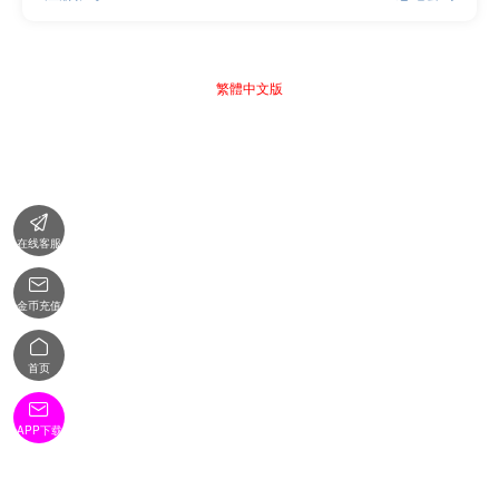
繁體中文版

在线客服

金币充值

首页

APP下载