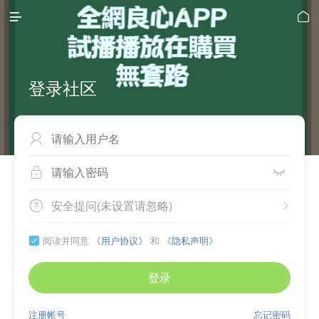


登录社区



安全提问(未设置请忽略)


阅读并同意
《用户协议》
和
《隐私声明》

登录
注册帐号
忘记密码