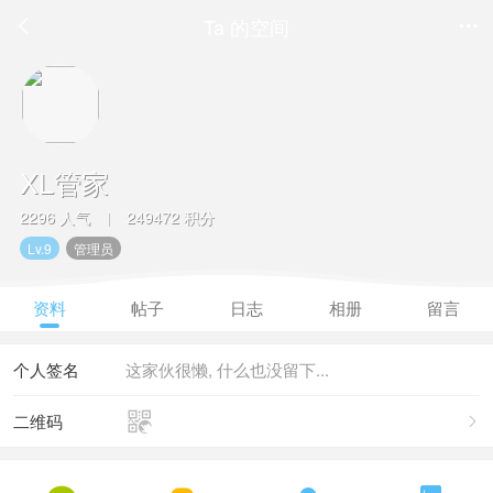
Ta 的空间


XL管家
2296 人气
249472 积分
|
Lv.9
管理员
资料
帖子
日志
相册
留言
个人签名
这家伙很懒, 什么也没留下...

二维码
