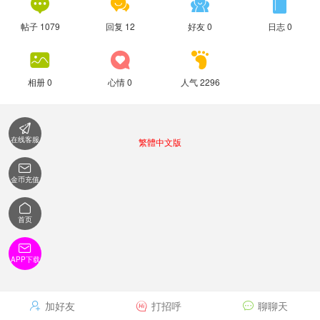




帖子 1079
回复 12
好友 0
日志 0



相册 0
心情 0
人气 2296

在线客服
繁體中文版

金币充值

首页

APP下载
加好友
打招呼
聊聊天


