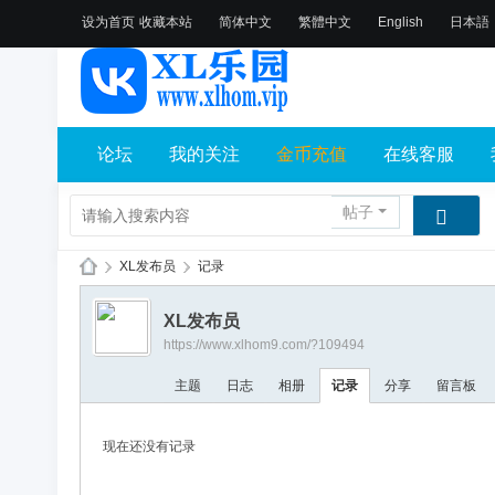
设为首页
收藏本站
简体中文
繁體中文
English
日本語
论坛
我的关注
金币充值
在线客服
帖子
›
XL发布员
›
记录
X
XL发布员
L
https://www.xlhom9.com/?109494
乐
主题
日志
相册
记录
分享
留言板
园
论
现在还没有记录
坛
社