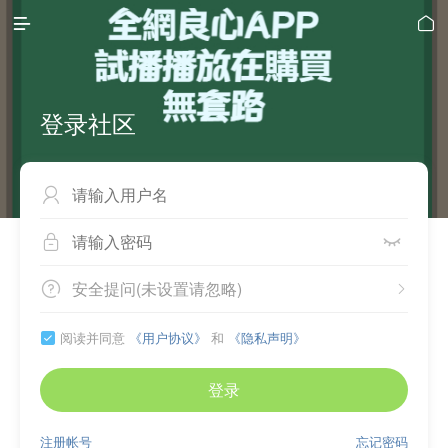


登录社区



安全提问(未设置请忽略)


阅读并同意
《用户协议》
和
《隐私声明》

登录
注册帐号
忘记密码