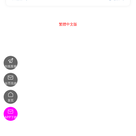
繁體中文版

在线客服

金币充值

首页

APP下载