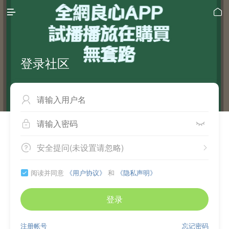


登录社区



安全提问(未设置请忽略)


阅读并同意
《用户协议》
和
《隐私声明》

登录
注册帐号
忘记密码