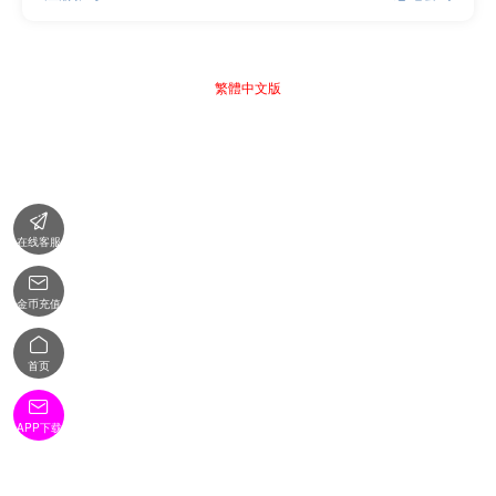
繁體中文版

在线客服

金币充值

首页

APP下载